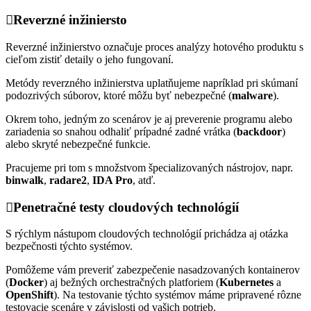
Reverzné inžiniersto
Reverzné inžinierstvo označuje proces analýzy hotového produktu s
cieľom zistiť detaily o jeho fungovaní.
Metódy reverzného inžinierstva uplatňujeme napríklad pri skúmaní
podozrivých súborov, ktoré môžu byť nebezpečné (
malware
).
Okrem toho, jedným zo scenárov je aj preverenie programu alebo
zariadenia so snahou odhaliť prípadné zadné vrátka (
backdoor
)
alebo skryté nebezpečné funkcie.
Pracujeme pri tom s množstvom špecializovaných nástrojov, napr.
binwalk
,
radare2
,
IDA Pro
, atď.
Penetračné testy cloudových technológií
S rýchlym nástupom cloudových technológií prichádza aj otázka
bezpečnosti týchto systémov.
Pomôžeme vám preveriť zabezpečenie nasadzovaných kontainerov
(
Docker
) aj bežných orchestračných platforiem (
Kubernetes
a
OpenShift
). Na testovanie týchto systémov máme pripravené rôzne
testovacie scenáre v závislosti od vašich potrieb.