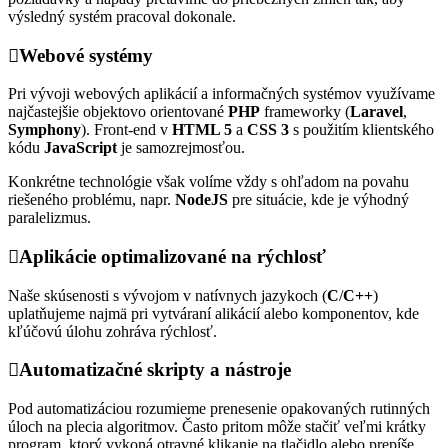
výsledný systém pracoval dokonale.
Webové systémy
Pri vývoji webových aplikácií a informačných systémov využívame
najčastejšie objektovo orientované
PHP
frameworky (
Laravel
,
Symphony
). Front-end v
HTML 5
a
CSS 3
s použitím klientského
kódu
JavaScript
je samozrejmosťou.
Konkrétne technológie však volíme vždy s ohľadom na povahu
riešeného problému, napr.
NodeJS
pre situácie, kde je výhodný
paralelizmus.
Aplikácie optimalizované na rýchlosť
Naše skúsenosti s vývojom v natívnych jazykoch (
C
/
C++
)
uplatňujeme najmä pri vytváraní alikácií alebo komponentov, kde
kľúčovú úlohu zohráva rýchlosť.
Automatizačné skripty a nástroje
Pod automatizáciou rozumieme prenesenie opakovaných rutinných
úloch na plecia algoritmov. Často pritom môže stačiť veľmi krátky
program, ktorý vykoná otravné klikanie na tlačidlo alebo prepíše