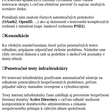
testovacie skripty s cieľom efektívne preveriť čo najviac možných
scenárov útoku.
Pomáhajú nám znalosti rôznych autentizačných protokolov
(
OAuth2
,
OpenID
, ...) ako aj skúsenosti s testovaním komplexných
rozhraní z minulosti (napr. bankové rozhrania
PSD2
).
Konzultácie
Ku všetkým zraniteľnostiam, ktoré počas penetračných testov
odhalíme, pripájame odporúčané riešenie problému. Následne sme
vždy otvorení diskusii a radi sa podelíme o akékoľvek poznatky v
danej oblasti.
Penetračné testy infraštruktúry
Pri testovaní infraštruktúry používame automatizačné nástroje na
odhalenie potenciálnych bezpečnostných problémov, pričom
prípadné nálezy manuálne overujeme a vyhodnocujeme.
Testy internej infraštruktúry často zahŕňajú aj preverenie bezpečnosti
firemnej domény
Active Directory
s cieľom odhaliť možnosti
kompromitácie doménového administrátora a získania
neoprávneného prístupu k citlivým dátam spoločnosti.