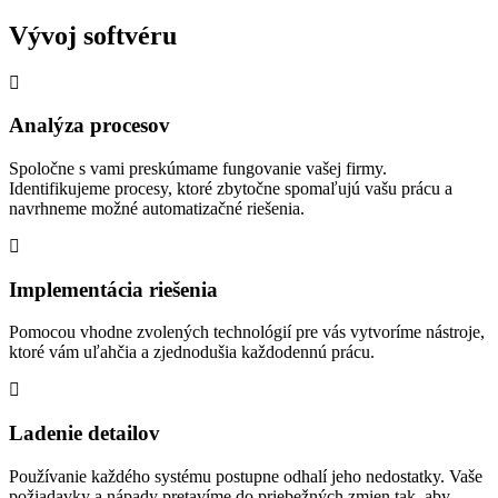
Vývoj softvéru
Analýza procesov
Spoločne s vami preskúmame fungovanie vašej firmy.
Identifikujeme procesy, ktoré zbytočne spomaľujú vašu prácu a
navrhneme možné automatizačné riešenia.
Implementácia riešenia
Pomocou vhodne zvolených technológií pre vás vytvoríme nástroje,
ktoré vám uľahčia a zjednodušia každodennú prácu.
Ladenie detailov
Používanie každého systému postupne odhalí jeho nedostatky. Vaše
požiadavky a nápady pretavíme do priebežných zmien tak, aby