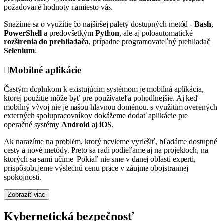
požadované hodnoty namiesto vás.
Snažíme sa o využitie čo najširšej palety dostupných metód -
Bash
,
PowerShell
a predovšetkým
Python
, ale aj poloautomatické
rozšírenia do prehliadača
, prípadne programovateľný prehliadač
Selenium
.
Mobilné aplikácie
Častým doplnkom k existujúcim systémom je mobilná aplikácia,
ktorej použitie môže byť pre používateľa pohodlnejšie. Aj keď
mobilný vývoj nie je našou hlavnou doménou, s využitím overených
externých spolupracovníkov dokážeme dodať aplikácie pre
operačné systémy
Android
aj
iOS
.
Ak narazíme na problém, ktorý nevieme vyriešiť, hľadáme dostupné
cesty a nové metódy. Preto sa radi podieľame aj na projektoch, na
ktorých sa sami učíme. Pokiaľ nie sme v danej oblasti experti,
prispôsobujeme výslednú cenu práce v záujme obojstrannej
spokojnosti.
Zobraziť viac
Kybernetická bezpečnosť