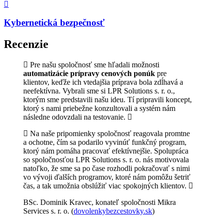
Kybernetická bezpečnosť
Recenzie
Pre našu spoločnosť sme hľadali možnosti
automatizácie prípravy cenových ponúk
pre
klientov, keďže ich vtedajšia príprava bola zdĺhavá a
neefektívna. Vybrali sme si LPR Solutions s. r. o.,
ktorým sme predstavili našu ideu. Tí pripravili koncept,
ktorý s nami priebežne konzultovali a systém nám
následne odovzdali na testovanie.
Na naše pripomienky spoločnosť reagovala promtne
a ochotne, čím sa podarilo vyvinúť funkčný program,
ktorý nám pomáha pracovať efektívnejšie. Spolupráca
so spoločnosťou LPR Solutions s. r. o. nás motivovala
natoľko, že sme sa po čase rozhodli pokračovať s nimi
vo vývoji ďalších programov, ktoré nám pomôžu šetriť
čas, a tak umožnia obslúžiť viac spokojných klientov.
BSc. Dominik Kravec, konateľ spoločnosti Mikra
Services s. r. o. (
dovolenkybezcestovky.sk
)