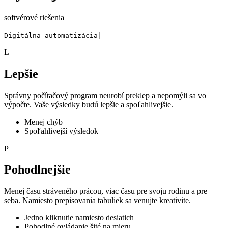
softvérové riešenia
Digitálna
automatizácia
|
L
Lepšie
Správny počítačový program neurobí preklep a nepomýli sa vo
výpočte. Vaše výsledky budú lepšie a spoľahlivejšie.
Menej chýb
Spoľahlivejší výsledok
P
Pohodlnejšie
Menej času stráveného prácou, viac času pre svoju rodinu a pre
seba. Namiesto prepisovania tabuliek sa venujte kreativite.
Jedno kliknutie namiesto desiatich
Pohodlné ovládanie šité na mieru