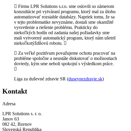
Firmu LPR Solutions s.r.o. sme oslovili so zámerom
konzultácie pri vytváraní programu, ktorý mal za úlohu
automatizovať rozsiahle databázy. Napriek tomu, že sa
v tejto problematike nevyznáme, dostali sme okamžité
vysvetlenie a riešenie problému. Prakticky do
niekoľkých hodín od zadania našej požiadavky sme
mali vytvorený automatický program, ktorý nám ušetril
niekoľkotýždňovú robotu.
Za veľké pozitívum považujeme ochotu pracovať na
probléme spoločne a neustále diskutovať o možnostiach
dovtedy, kým sme neboli spokojní s výsledkom práce.
Liga za duševné zdravie SR (
dusevnezdravie.sk
)
Kontakt
Adresa
LPR Solutions s. r. o.
Janov 63
082 42, Bzenov
Slovenská Republika