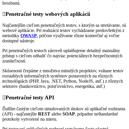
hrozbami.
Penetračné testy webových aplikácií
Najčastejším cieľom penetračných testov, s ktorým sa stretávame, sú
webové aplikácie. Pri realizácii testov vychádzame predovšetkým z
metodiky
OWASP
, pričom využívame rôzne komerčné aj voľne
dostupné nástroje.
Pri penetračných testoch zároveň uplatňujeme detailný manuálny
prístup s cieľom odhaliť čo najviac potenciálnych bezpečnostných
zraniteľností.
Skúsenosti čerpáme z množstva minulých projektov, vrátane testov
rozsiahlych informačných systémov postavených na rôznych
technológiách (PHP, Java, .NET, Python, NodeJS, atď.) z rôznych
sektorov (bankovníctvo, poisťovníctvo, energetika, atď.)
Penetračné testy API
Ďalším častým cieľom simulovaných útokov sú aplikačné rozhrania
(API) - najčastejšie
REST
alebo
SOAP
, prípadne neštandardné
protokoly vytvorené na mieru.
Pri testovaní aplikačných rozhraní vytvárame často vlastné