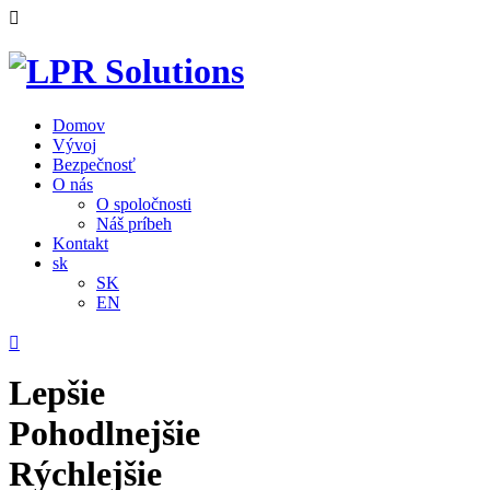
Domov
Vývoj
Bezpečnosť
O nás
O spoločnosti
Náš príbeh
Kontakt
sk
SK
EN
L
epšie
P
ohodlnejšie
R
ýchlejšie